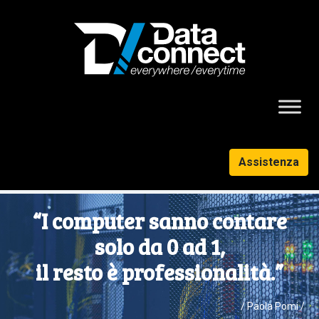
Assistenza
“I computer sanno contare
solo da 0 ad 1,
il resto è professionalità.”
/ Paola Pomi /